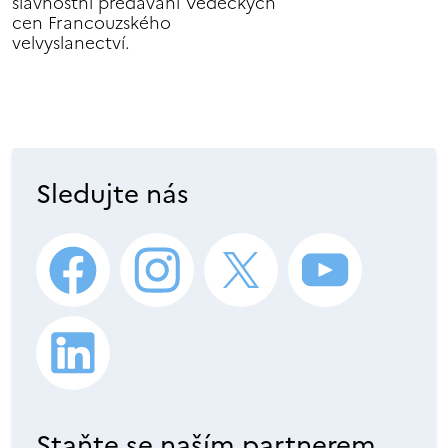
slavnostní předávání Vědeckých
cen Francouzského
velvyslanectví.
Sledujte nás
Staňte se naším partnerem