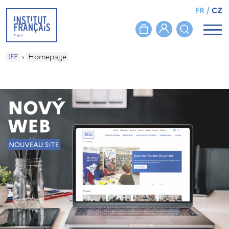
FR
/
CZ
IFP
›
Homepage