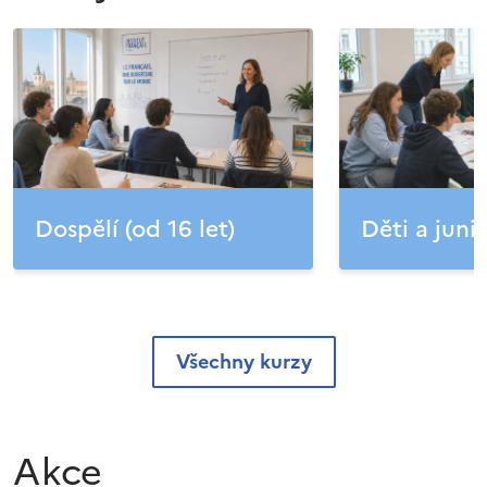
Dospělí (od 16 let)
Děti a junio
Všechny kurzy
Akce