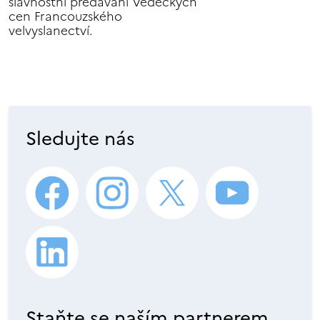
slavnostní předávání Vědeckých
cen Francouzského
velvyslanectví.
Sledujte nás
Staňte se naším partnerem