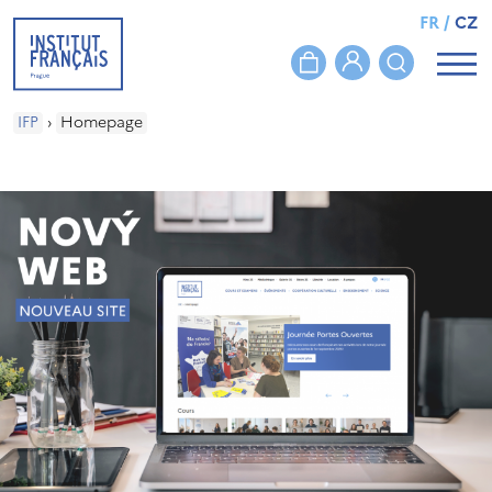
FR
/
CZ
IFP
›
Homepage