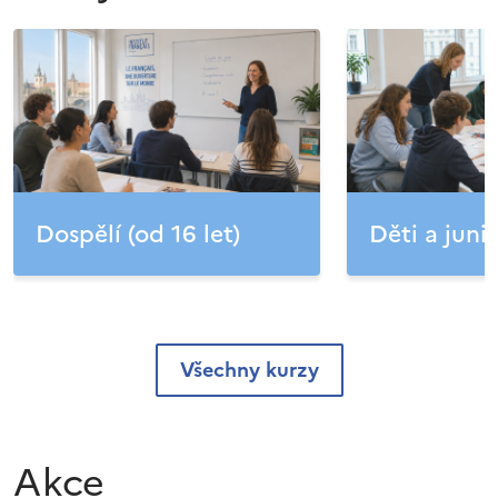
Dospělí (od 16 let)
Děti a junio
Všechny kurzy
Akce