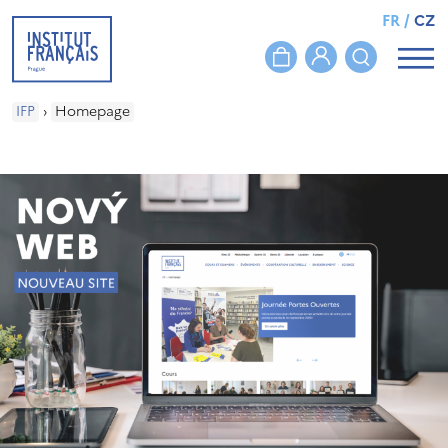
FR
/
CZ
IFP
›
Homepage