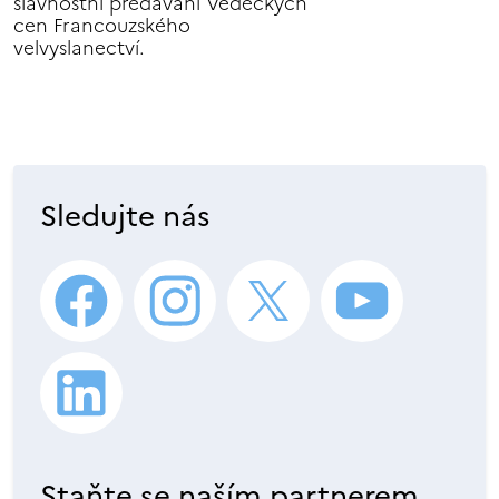
slavnostní předávání Vědeckých
cen Francouzského
velvyslanectví.
Sledujte nás
Staňte se naším partnerem