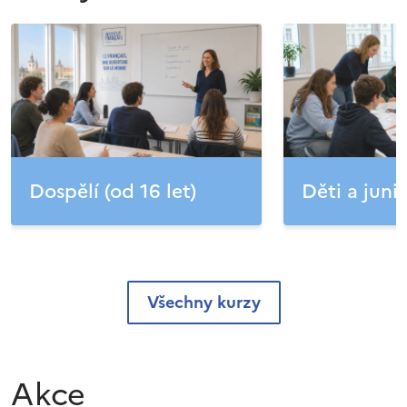
Dospělí (od 16 let)
Děti a junio
Všechny kurzy
Akce