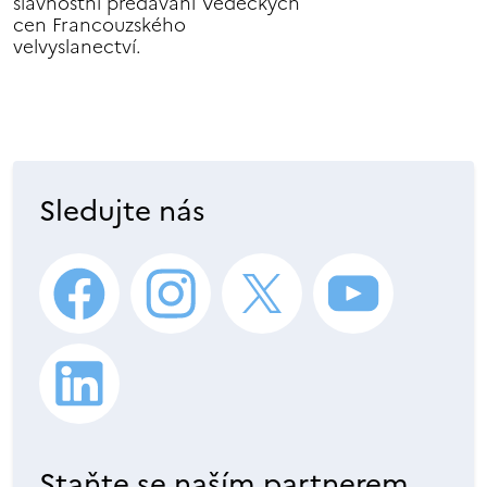
slavnostní předávání Vědeckých
cen Francouzského
velvyslanectví.
Sledujte nás
Staňte se naším partnerem