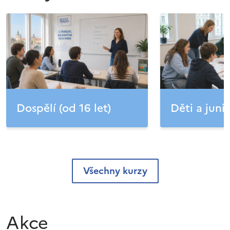
Dospělí (od 16 let)
Děti a junio
Všechny kurzy
Akce