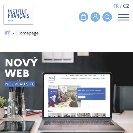
FR
/
CZ
IFP
›
Homepage