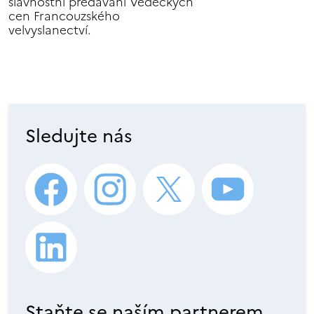
slavnostní předávání Vědeckých
cen Francouzského
velvyslanectví.
Sledujte nás
Staňte se naším partnerem