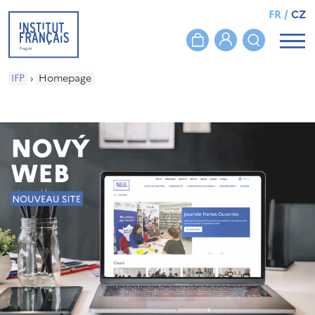
FR
/
CZ
IFP
›
Homepage