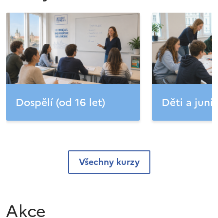
Dospělí (od 16 let)
Děti a junio
Všechny kurzy
Akce