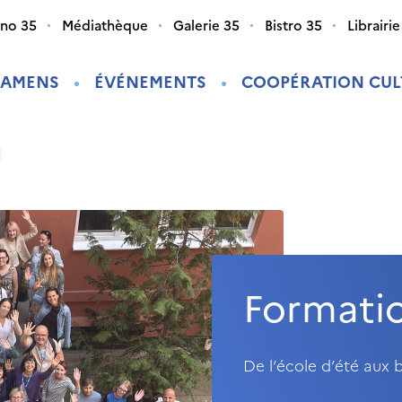
ino 35
Médiathèque
Galerie 35
Bistro 35
Librairie
XAMENS
ÉVÉNEMENTS
COOPÉRATION CUL
Formati
De l’école d’été aux 