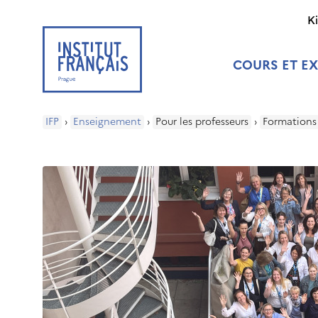
K
COURS ET E
IFP
›
Enseignement
›
Pour les professeurs
›
Formations