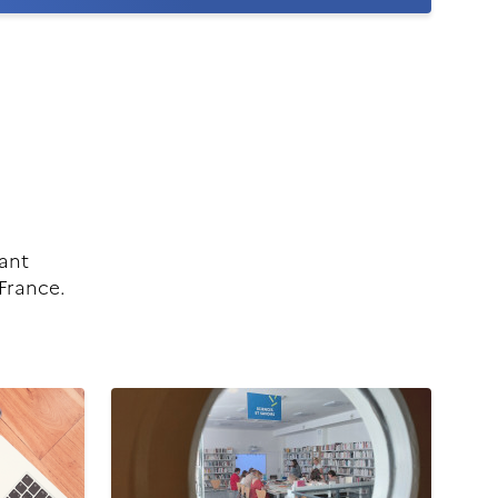
sant
 France.