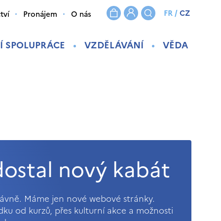
FR
/
CZ
tví
Pronájem
O nás
Í SPOLUPRÁCE
VZDĚLÁVÁNÍ
VĚDA
ostal nový kabát
právně. Máme jen nové webové stránky.
ídku od kurzů, přes kulturní akce a možnosti