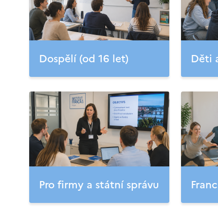
Dospělí (od 16 let)
Děti 
Pro firmy a státní správu
Franc