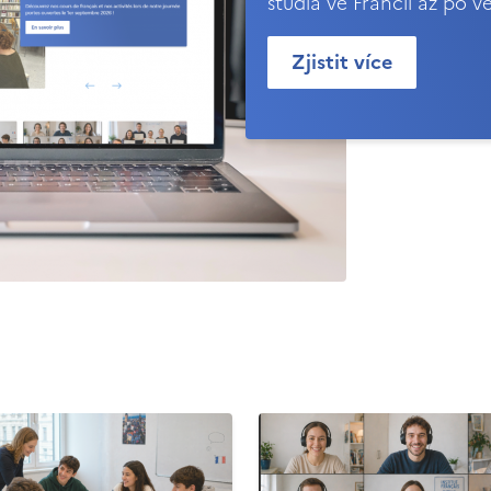
studia ve Francii až po v
Zjistit více