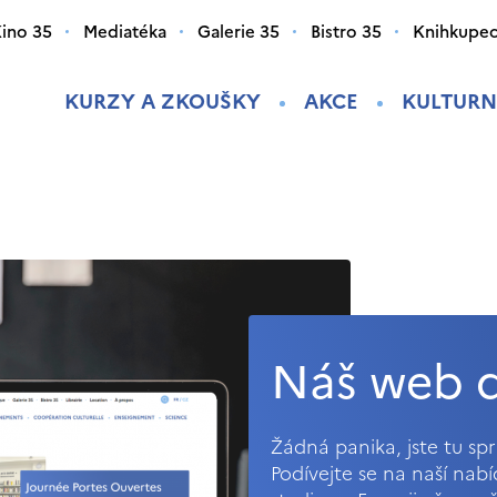
ino 35
Mediatéka
Galerie 35
Bistro 35
Knihkupec
KURZY A ZKOUŠKY
AKCE
KULTURN
Náš web d
Žádná panika, jste tu s
Podívejte se na naší nab