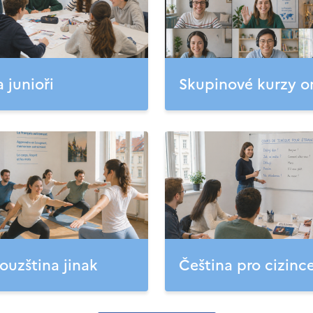
a junioři
Skupinové kurzy o
ouzština jinak
Čeština pro cizinc