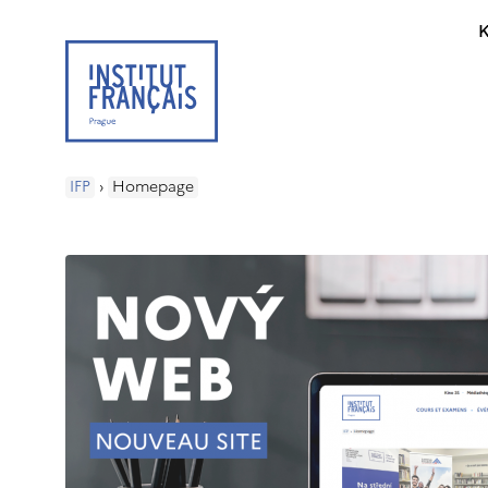
K
IFP
›
Homepage