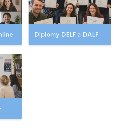
nline
Diplomy DELF a DALF
e