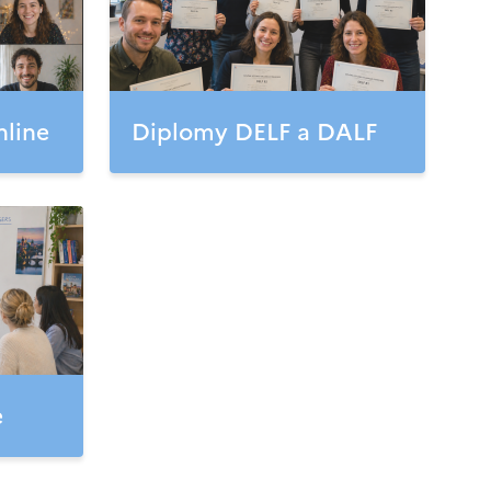
nline
Diplomy DELF a DALF
e