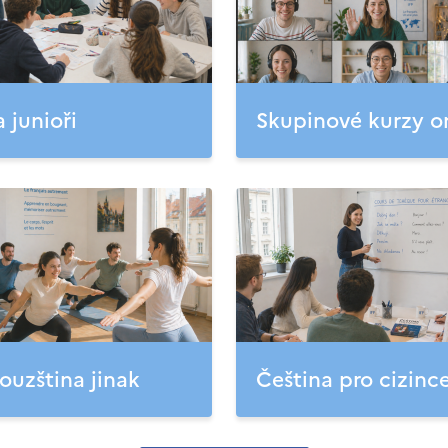
a junioři
Skupinové kurzy o
ouzština jinak
Čeština pro cizinc