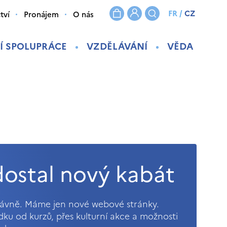
FR
/
CZ
tví
Pronájem
O nás
Í SPOLUPRÁCE
VZDĚLÁVÁNÍ
VĚDA
ostal nový kabát
právně. Máme jen nové webové stránky.
ídku od kurzů, přes kulturní akce a možnosti