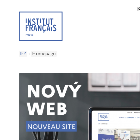
K
IFP
›
Homepage