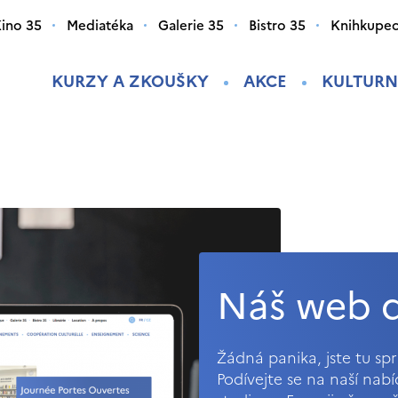
ino 35
Mediatéka
Galerie 35
Bistro 35
Knihkupec
KURZY A ZKOUŠKY
AKCE
KULTURN
Náš web d
Žádná panika, jste tu s
Podívejte se na naší nab