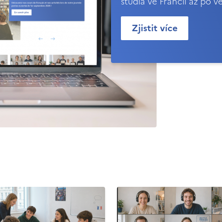
studia ve Francii až po v
Zjistit více