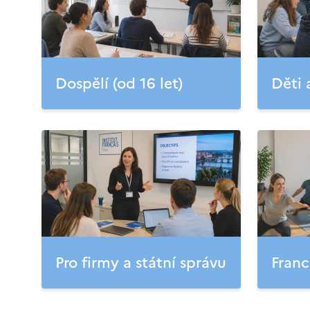
Dospělí (od 16 let)
Děti 
Pro firmy a státní správu
Franc