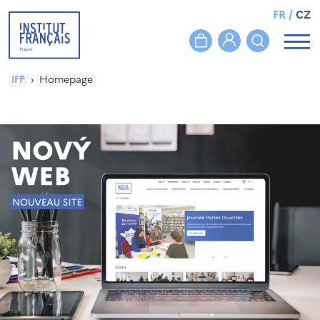
FR
/
CZ
IFP
›
Homepage