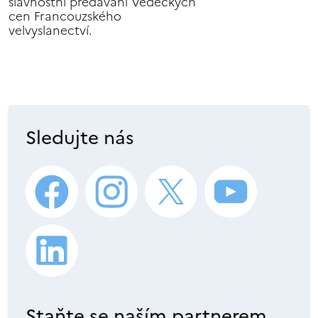
slavnostní předávání Vědeckých
cen Francouzského
velvyslanectví.
Sledujte nás
Staňte se naším partnerem