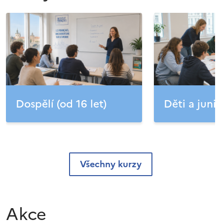
Dospělí (od 16 let)
Děti a junio
Všechny kurzy
Akce