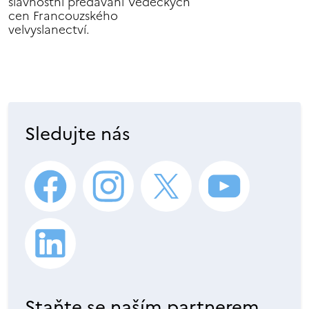
slavnostní předávání Vědeckých
cen Francouzského
velvyslanectví.
Sledujte nás
Staňte se naším partnerem