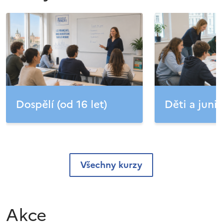
Dospělí (od 16 let)
Děti a junio
Všechny kurzy
Akce