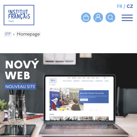
FR
/
CZ
IFP
›
Homepage