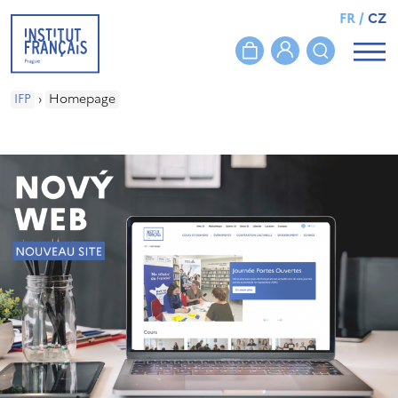
FR
/
CZ
IFP
›
Homepage