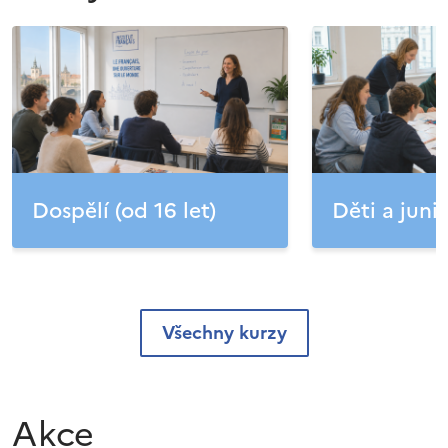
Dospělí (od 16 let)
Děti a junio
Všechny kurzy
Akce