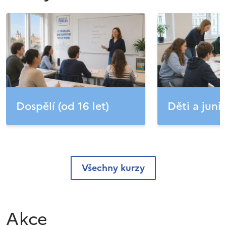
Dospělí (od 16 let)
Děti a junio
Všechny kurzy
Akce