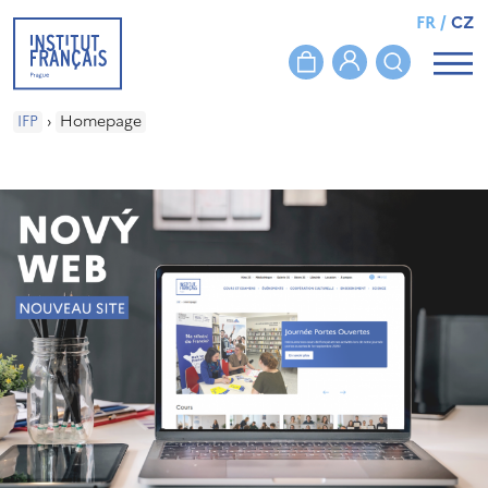
FR
/
CZ
IFP
›
Homepage