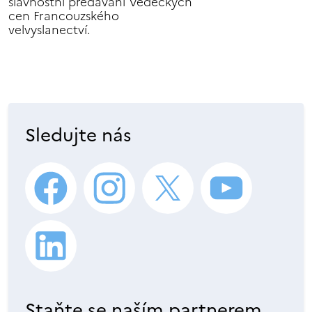
slavnostní předávání Vědeckých
cen Francouzského
velvyslanectví.
Sledujte nás
Staňte se naším partnerem