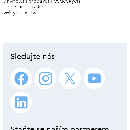
slavnostní předávání Vědeckých
cen Francouzského
velvyslanectví.
Sledujte nás
Staňte se naším partnerem