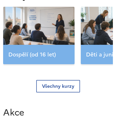
Dospělí (od 16 let)
Děti a junio
Všechny kurzy
Akce