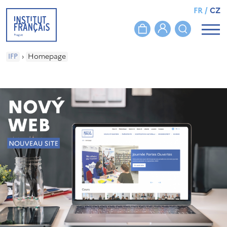
FR
/
CZ
IFP
›
Homepage