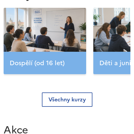
Dospělí (od 16 let)
Děti a junio
Všechny kurzy
Akce