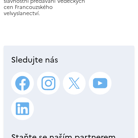
slavnostní předávání Vědeckých
cen Francouzského
velvyslanectví.
Sledujte nás
Staňte se naším partnerem