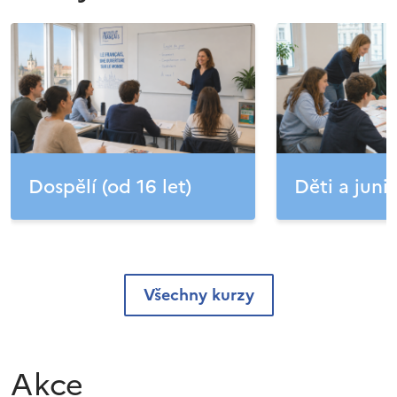
Dospělí (od 16 let)
Děti a junio
Všechny kurzy
Akce