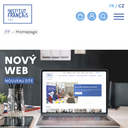
FR
/
CZ
IFP
›
Homepage