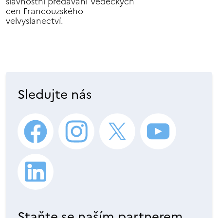
slavnostní předávání Vědeckých
cen Francouzského
velvyslanectví.
Sledujte nás
Staňte se naším partnerem