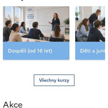
Dospělí (od 16 let)
Děti a junio
Všechny kurzy
Akce