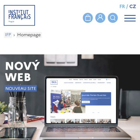
FR
/
CZ
IFP
›
Homepage