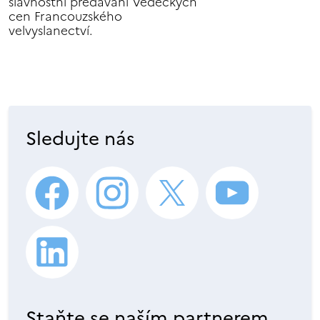
slavnostní předávání Vědeckých
cen Francouzského
velvyslanectví.
Sledujte nás
Staňte se naším partnerem