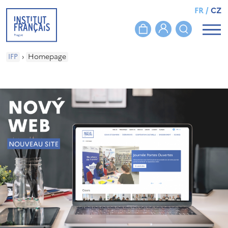
FR
/
CZ
IFP
›
Homepage