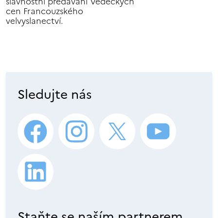
slavnostní předávání Vědeckých
cen Francouzského
velvyslanectví.
Sledujte nás
Staňte se naším partnerem