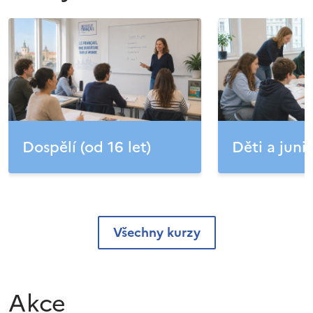
Dospělí (od 16 let)
Děti a junio
Všechny kurzy
Akce