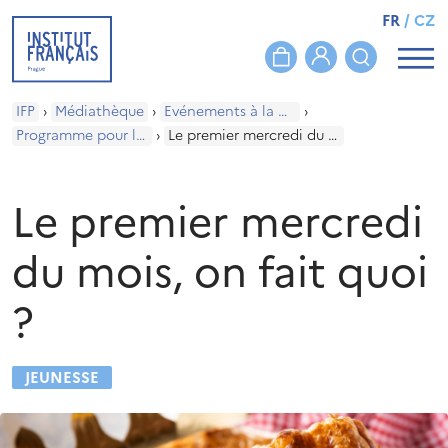
FR
/
CZ
IFP
›
Médiathèque
›
Evénements à la médiathèque
›
Programme pour les enfants
›
Le premier mercredi du mois, on fait quoi ?
Le premier mercredi
du mois, on fait quoi
?
JEUNESSE