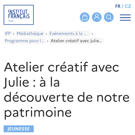
FR
/
CZ
IFP
›
Médiathèque
›
Evénements à la médiathèque
›
Programme pour les enfants
›
Atelier créatif avec Julie : à la découverte de notre patrimoine
Atelier créatif avec
Julie : à la
découverte de notre
patrimoine
JEUNESSE