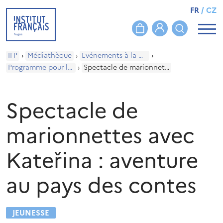
FR
/
CZ
IFP
›
Médiathèque
›
Evénements à la médiathèque
›
Programme pour les enfants
›
Spectacle de marionnettes avec Kateřina : aventure au pays des contes
Spectacle de
marionnettes avec
Kateřina : aventure
au pays des contes
JEUNESSE