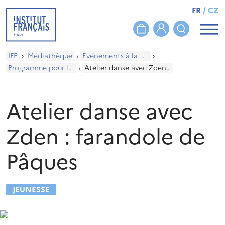
FR
/
CZ
IFP
›
Médiathèque
›
Evénements à la médiathèque
›
Programme pour les enfants
›
Atelier danse avec Zden : farandole de Pâques
Atelier danse avec
Zden : farandole de
Pâques
JEUNESSE