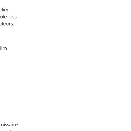
lier
ule des
uleurs.
ilm
missaire