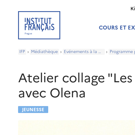
K
COURS ET E
IFP
›
Médiathèque
›
Evénements à la médiathèque
›
Atelier collage "Le
avec Olena
JEUNESSE