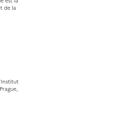
e est la
t de la
Institut
 Prague,