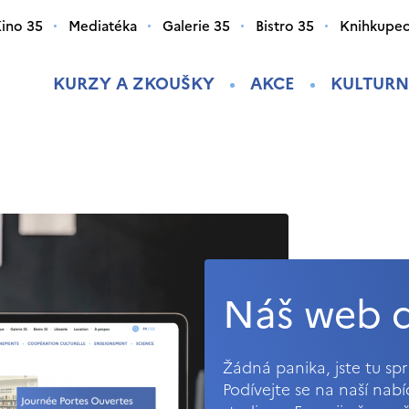
ino 35
Mediatéka
Galerie 35
Bistro 35
Knihkupec
KURZY A ZKOUŠKY
AKCE
KULTURN
Náš web d
Žádná panika, jste tu s
Podívejte se na naší nab