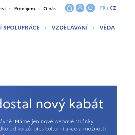
FR
/
CZ
tví
Pronájem
O nás
Í SPOLUPRÁCE
VZDĚLÁVÁNÍ
VĚDA
ostal nový kabát
právně. Máme jen nové webové stránky.
ídku od kurzů, přes kulturní akce a možnosti