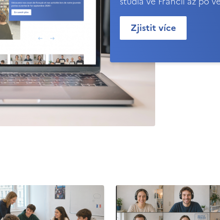
studia ve Francii až po v
Zjistit více