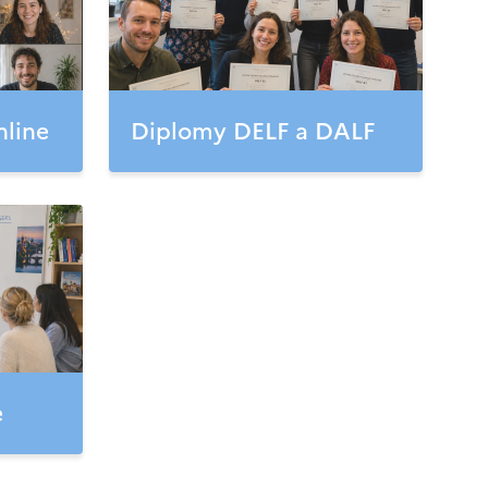
nline
Diplomy DELF a DALF
e