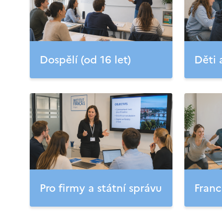
Dospělí (od 16 let)
Děti 
Pro firmy a státní správu
Franc