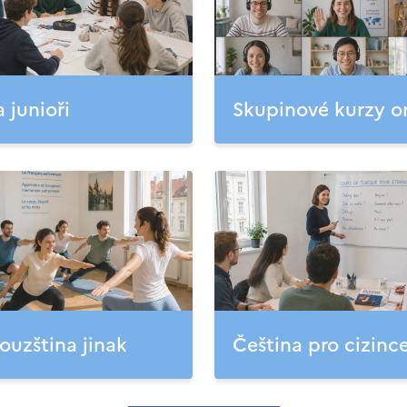
a junioři
Skupinové kurzy o
ouzština jinak
Čeština pro cizinc