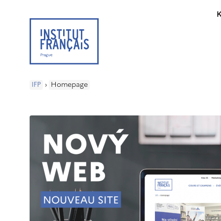
K
IFP
›
Homepage