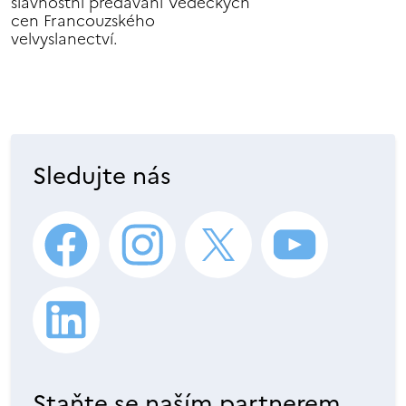
slavnostní předávání Vědeckých
cen Francouzského
velvyslanectví.
Sledujte nás
Staňte se naším partnerem