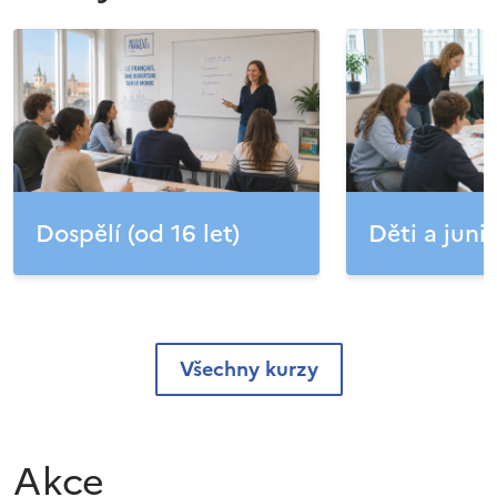
Dospělí (od 16 let)
Děti a junio
Všechny kurzy
Akce