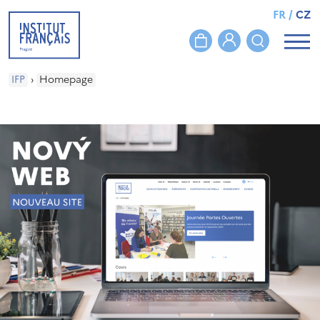
FR
/
CZ
IFP
›
Homepage