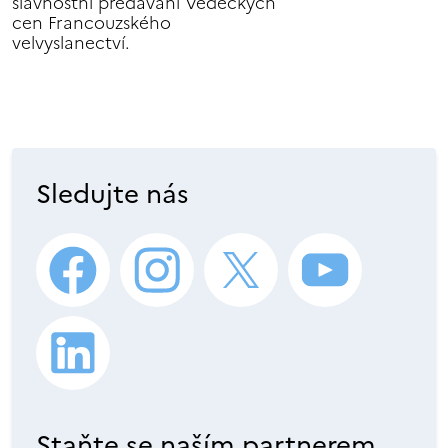
slavnostní předávání Vědeckých
cen Francouzského
velvyslanectví.
Sledujte nás
Staňte se naším partnerem