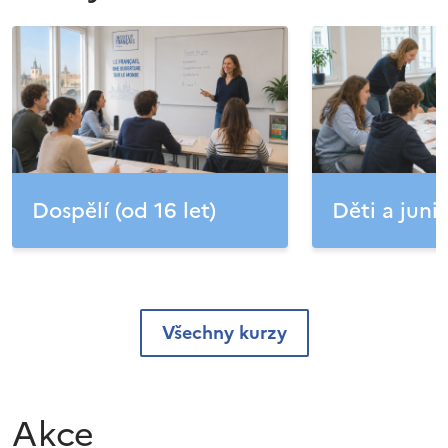
Dospělí (od 16 let)
Děti a junio
Všechny kurzy
Akce