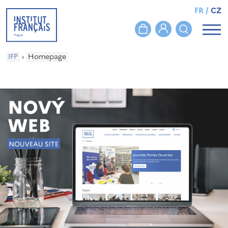
FR
/
CZ
IFP
›
Homepage