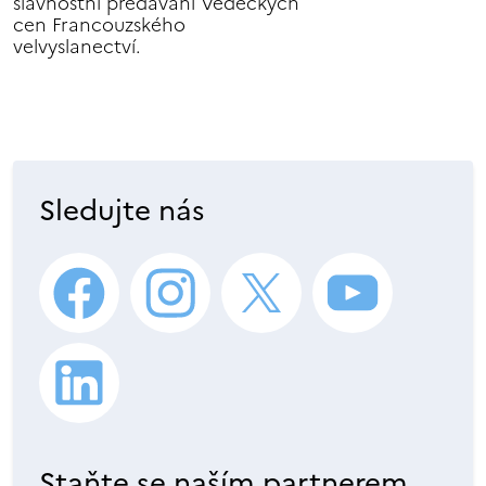
slavnostní předávání Vědeckých
cen Francouzského
velvyslanectví.
Sledujte nás
Staňte se naším partnerem