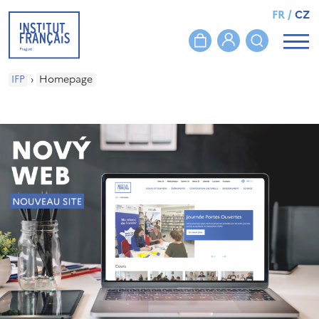
FR
/
CZ
IFP
›
Homepage