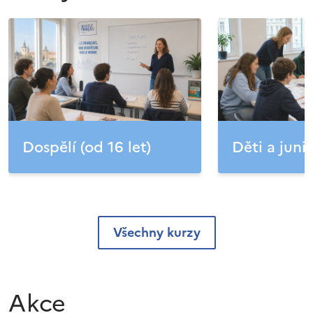
Dospělí (od 16 let)
Děti a junio
Všechny kurzy
Akce