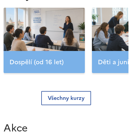
Dospělí (od 16 let)
Děti a junio
Všechny kurzy
Akce