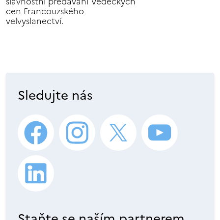
slavnostní předávání Vědeckých
cen Francouzského
velvyslanectví.
Sledujte nás
Staňte se naším partnerem