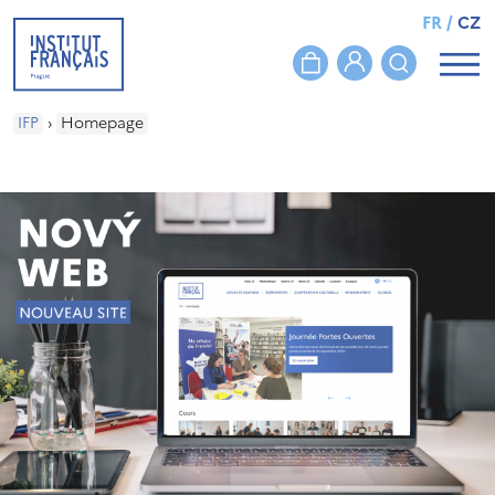
FR
/
CZ
IFP
›
Homepage