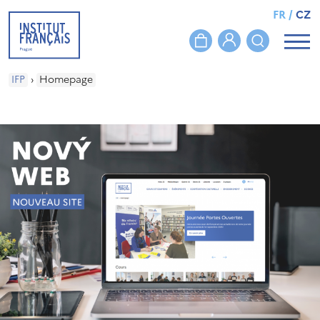
FR
/
CZ
IFP
›
Homepage