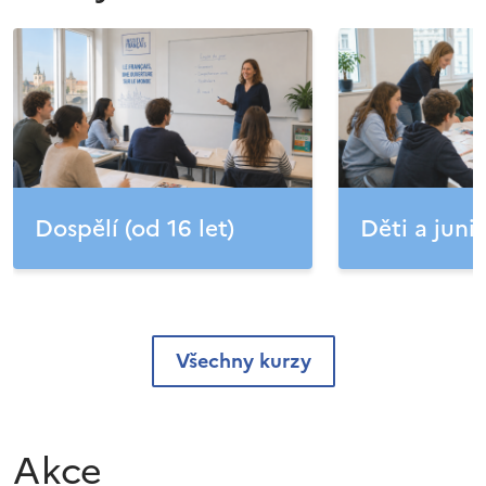
Dospělí (od 16 let)
Děti a junio
Všechny kurzy
Akce