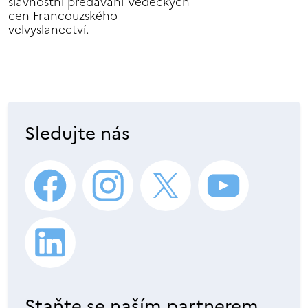
slavnostní předávání Vědeckých
cen Francouzského
velvyslanectví.
Sledujte nás
Staňte se naším partnerem