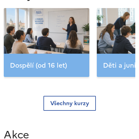
Dospělí (od 16 let)
Děti a junio
Všechny kurzy
Akce