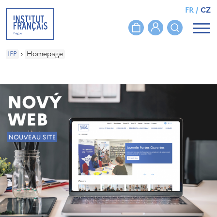
FR
/
CZ
IFP
›
Homepage