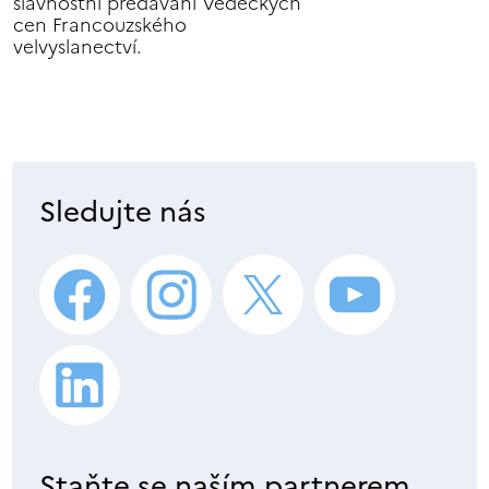
slavnostní předávání Vědeckých
cen Francouzského
velvyslanectví.
Sledujte nás
Staňte se naším partnerem