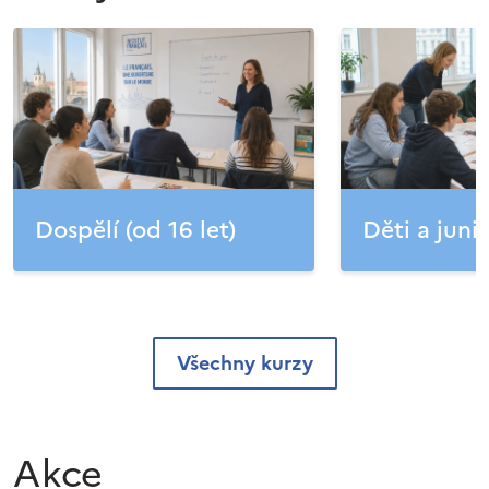
Dospělí (od 16 let)
Děti a junio
Všechny kurzy
Akce