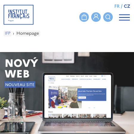
FR
/
CZ
IFP
›
Homepage