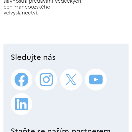
slavnostní předávání Vědeckých
cen Francouzského
velvyslanectví.
Sledujte nás
Staňte se naším partnerem