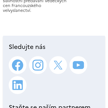
slavnostní předávání Vědeckých
cen Francouzského
velvyslanectví.
Sledujte nás
Staňte se naším partnerem