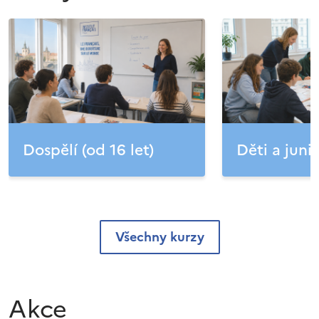
Dospělí (od 16 let)
Děti a junio
Všechny kurzy
Akce