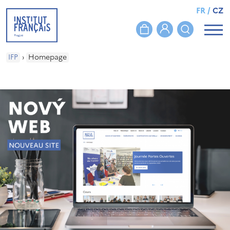
FR
/
CZ
IFP
›
Homepage