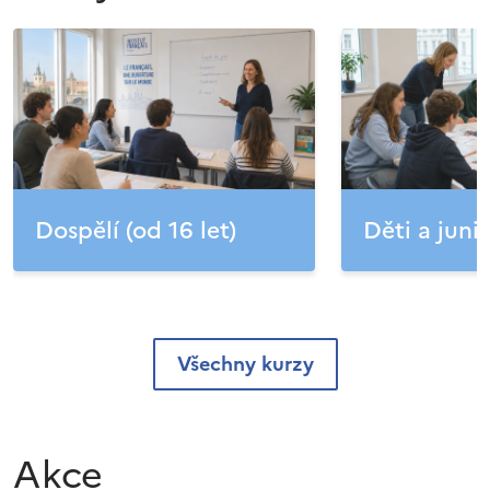
Dospělí (od 16 let)
Děti a junio
Všechny kurzy
Akce