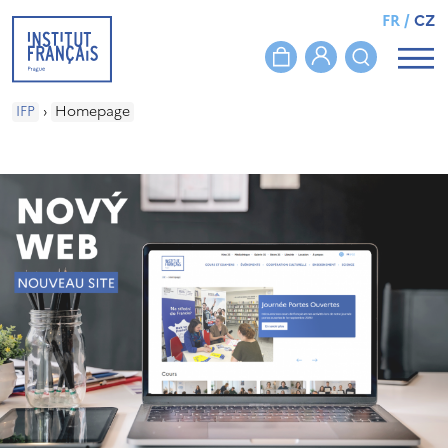
FR
/
CZ
IFP
›
Homepage