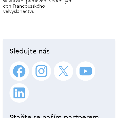
slavnostní předávání Vědeckých
cen Francouzského
velvyslanectví.
Sledujte nás
Staňte se naším partnerem