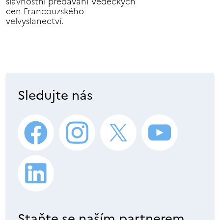
slavnostní předávání Vědeckých
cen Francouzského
velvyslanectví.
Sledujte nás
Staňte se naším partnerem