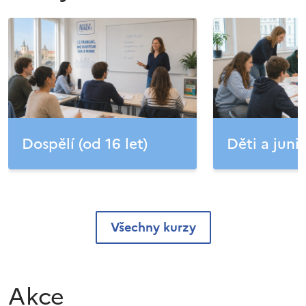
Dospělí (od 16 let)
Děti a junio
Všechny kurzy
Akce