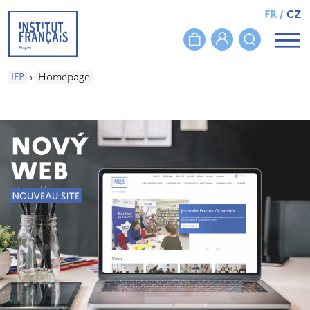
FR
/
CZ
IFP
›
Homepage