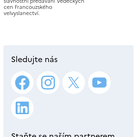
slavnostní předávání Vědeckých
cen Francouzského
velvyslanectví.
Sledujte nás
Staňte se naším partnerem