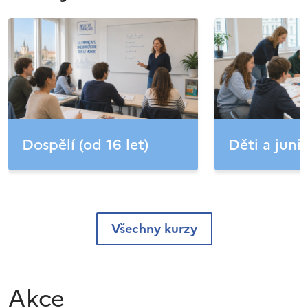
Dospělí (od 16 let)
Děti a junio
Všechny kurzy
Akce