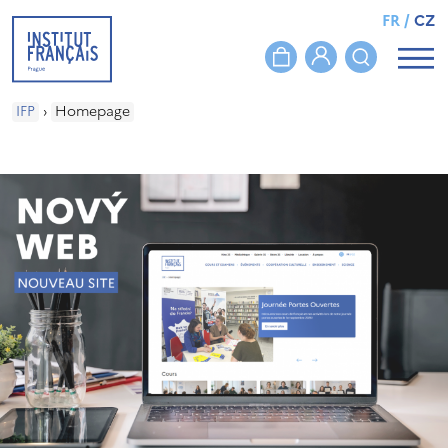
FR
/
CZ
IFP
›
Homepage