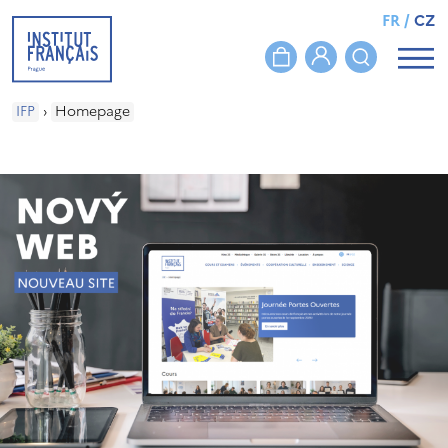
FR
/
CZ
IFP
›
Homepage