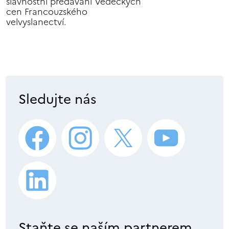
slavnostní předávání Vědeckých
cen Francouzského
velvyslanectví.
Sledujte nás
Staňte se naším partnerem