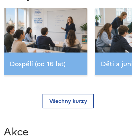
Dospělí (od 16 let)
Děti a junio
Všechny kurzy
Akce