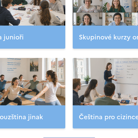
a junioři
Skupinové kurzy o
ouzština jinak
Čeština pro cizinc