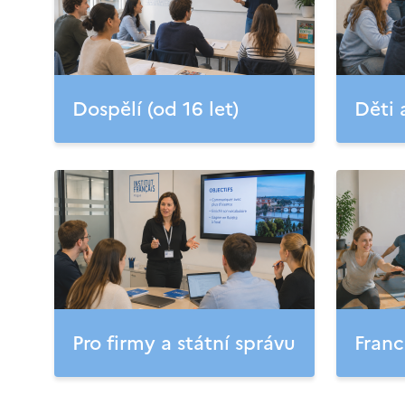
Dospělí (od 16 let)
Děti 
Pro firmy a státní správu
Franc