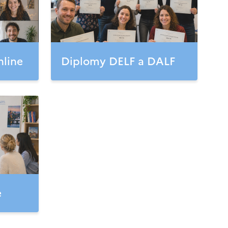
nline
Diplomy DELF a DALF
e