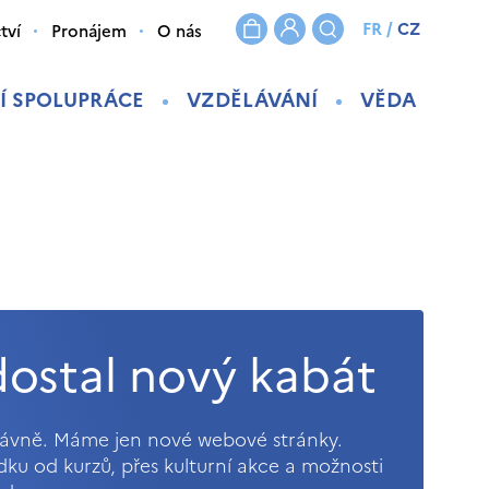
FR
/
CZ
tví
Pronájem
O nás
Í SPOLUPRÁCE
VZDĚLÁVÁNÍ
VĚDA
ostal nový kabát
právně. Máme jen nové webové stránky.
ídku od kurzů, přes kulturní akce a možnosti