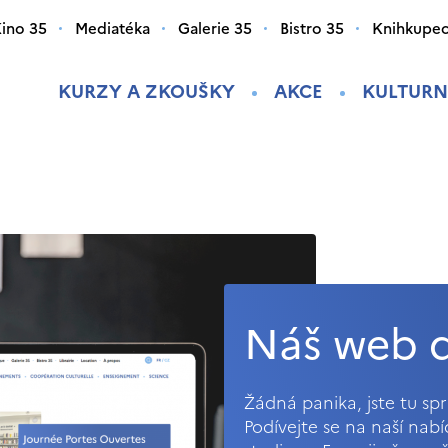
ino 35
Mediatéka
Galerie 35
Bistro 35
Knihkupec
KURZY A ZKOUŠKY
AKCE
KULTURN
Náš web d
Žádná panika, jste tu s
Podívejte se na naší nab