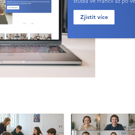
studia ve Francii až po v
Zjistit více