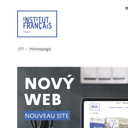
K
IFP
›
Homepage