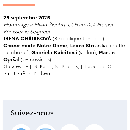
25 septembre 2025
Hommage à Milan Šlechta et František Preisler
Bénissez le Seigneur
IRENA CHŘIBKOVÁ
(République tchèque)
Chœur mixte Notre-Dame
,
Leona Stříteská
(cheffe
de chœur),
Gabriela Kubátová
(violon),
Martin
Opršál
(percussions)
Œuvres de J. S. Bach, N. Bruhns, J. Laburda, C.
Saint-Saëns, P. Eben
Suivez-nous