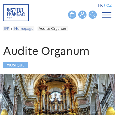
FR
/
CZ
IFP
›
Homepage
›
Audite Organum
Audite Organum
MUSIQUE