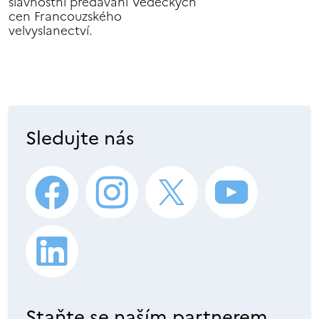
slavnostní předávání Vědeckých
cen Francouzského
velvyslanectví.
Sledujte nás
Staňte se naším partnerem