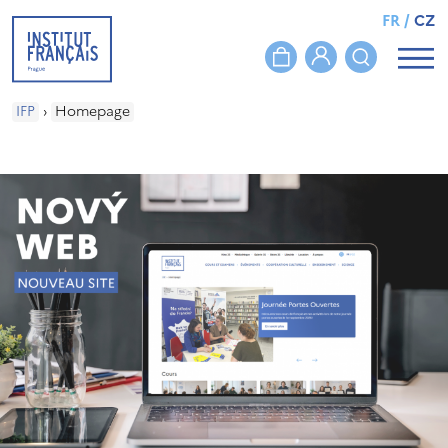
FR
/
CZ
IFP
›
Homepage