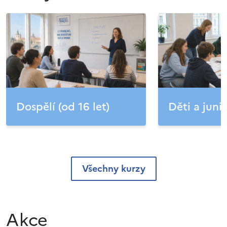
Dospělí (od 16 let)
Děti a junio
Všechny kurzy
Akce