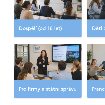
Dospělí (od 16 let)
Děti 
Pro firmy a státní správu
Franc