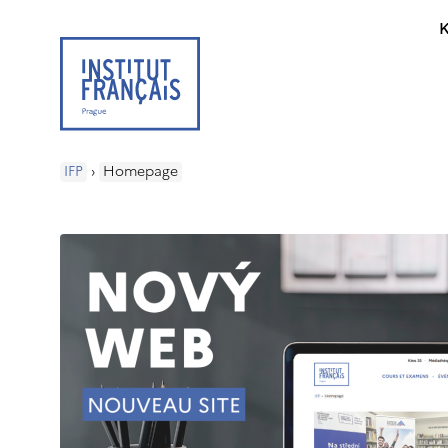
K
IFP
›
Homepage