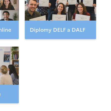
nline
Diplomy DELF a DALF
e