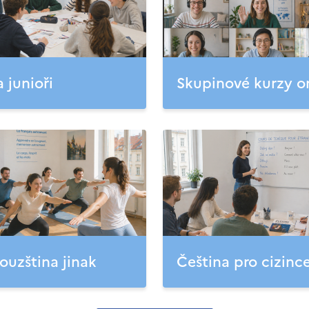
a junioři
Skupinové kurzy o
ouzština jinak
Čeština pro cizinc