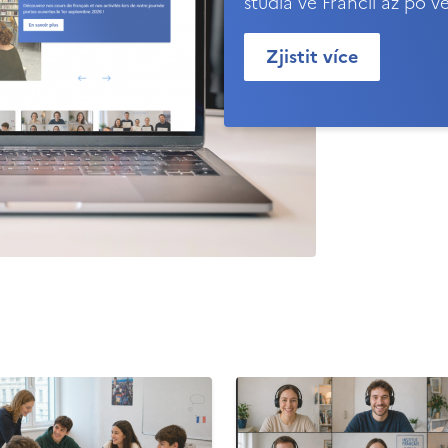
studia ve Francii až po v
Zjistit více