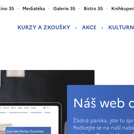
ino 35
Mediatéka
Galerie 35
Bistro 35
Knihkupec
KURZY A ZKOUŠKY
AKCE
KULTURN
Náš web d
Žádná panika, jste tu s
Podívejte se na naší nab