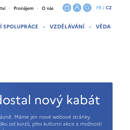
FR
/
CZ
tví
Pronájem
O nás
Í SPOLUPRÁCE
VZDĚLÁVÁNÍ
VĚDA
ostal nový kabát
právně. Máme jen nové webové stránky.
ídku od kurzů, přes kulturní akce a možnosti