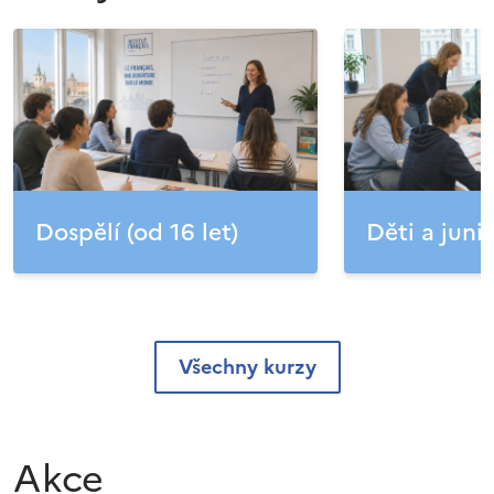
Dospělí (od 16 let)
Děti a junio
Všechny kurzy
Akce