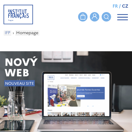
FR
/
CZ
IFP
›
Homepage