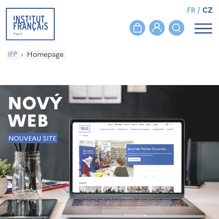
FR
/
CZ
IFP
›
Homepage