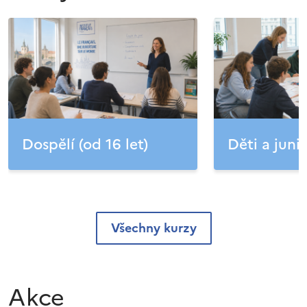
Dospělí (od 16 let)
Děti a junio
Všechny kurzy
Akce