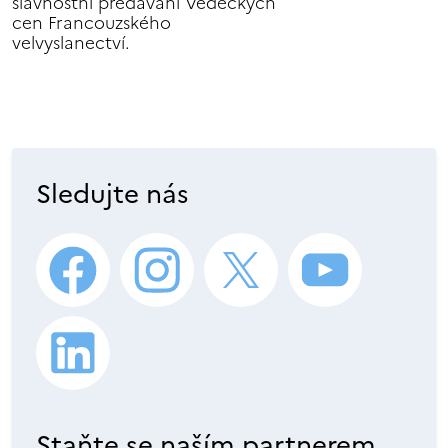
slavnostní předávání Vědeckých
cen Francouzského
velvyslanectví.
Sledujte nás
Staňte se naším partnerem