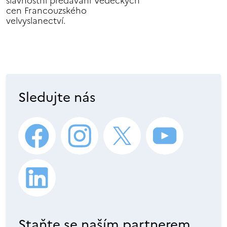
slavnostní předávání Vědeckých
cen Francouzského
velvyslanectví.
Sledujte nás
Staňte se naším partnerem