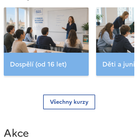
Dospělí (od 16 let)
Děti a junio
Všechny kurzy
Akce