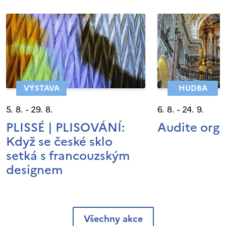
VÝSTAVA
HUDBA
5. 8. - 29. 8.
6. 8. - 24. 9.
PLISSÉ | PLISOVÁNÍ:
Audite org
Když se české sklo
setká s francouzským
designem
Všechny akce