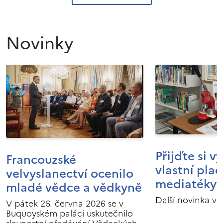
Novinky
Přijďte si v
Francouzské
vlastní pla
velvyslanectví ocenilo
mediatéky I
mladé vědce a vědkyně
Další novinka v 
V pátek 26. června 2026 se v
Buquoyském paláci uskutečnilo