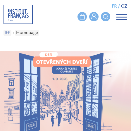
FR
/
CZ
IFP
›
Homepage