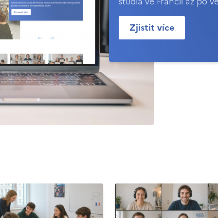
studia ve Francii až po v
Zjistit více