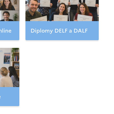
nline
Diplomy DELF a DALF
e