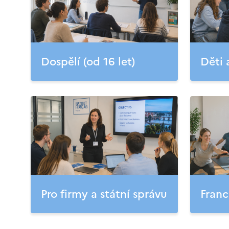
Dospělí (od 16 let)
Děti 
Pro firmy a státní správu
Franc