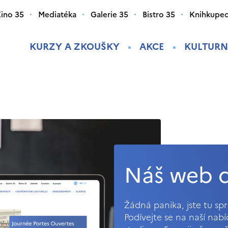
ino 35
Mediatéka
Galerie 35
Bistro 35
Knihkupec
KURZY A ZKOUŠKY
AKCE
KULTURN
Náš web d
Žádná panika, jste tu s
Podívejte se na naší nab