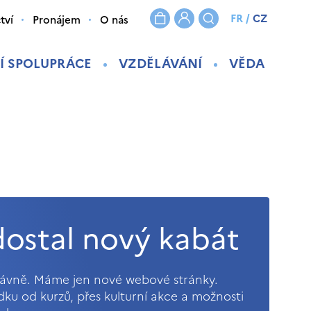
FR
/
CZ
tví
Pronájem
O nás
Í SPOLUPRÁCE
VZDĚLÁVÁNÍ
VĚDA
ostal nový kabát
právně. Máme jen nové webové stránky.
ídku od kurzů, přes kulturní akce a možnosti