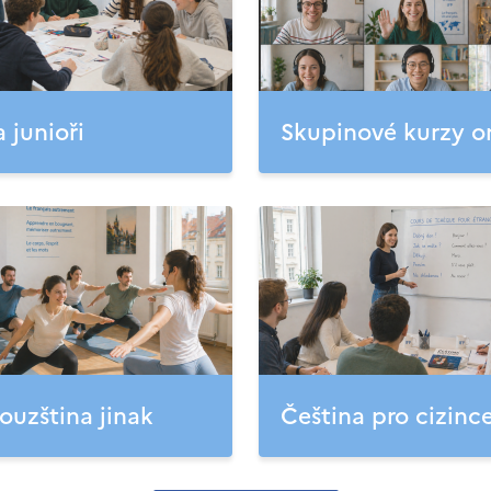
a junioři
Skupinové kurzy o
ouzština jinak
Čeština pro cizinc