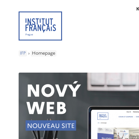
K
IFP
›
Homepage