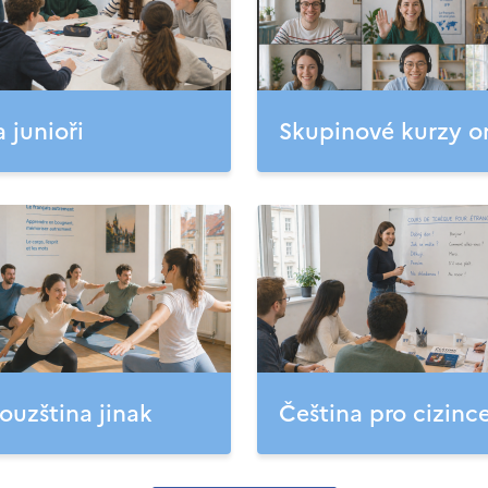
a junioři
Skupinové kurzy o
ouzština jinak
Čeština pro cizinc