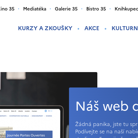
ino 35
Mediatéka
Galerie 35
Bistro 35
Knihkupec
KURZY A ZKOUŠKY
AKCE
KULTURN
Náš web d
Žádná panika, jste tu s
Podívejte se na naší nab