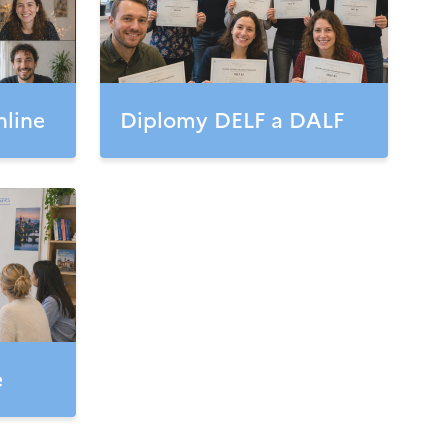
nline
Diplomy DELF a DALF
e