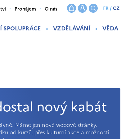
FR
/
CZ
tví
Pronájem
O nás
Í SPOLUPRÁCE
VZDĚLÁVÁNÍ
VĚDA
ostal nový kabát
právně. Máme jen nové webové stránky.
ídku od kurzů, přes kulturní akce a možnosti