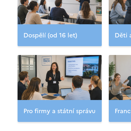
Dospělí (od 16 let)
Děti 
Pro firmy a státní správu
Franc