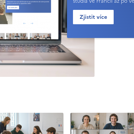
studia ve Francii až po v
Zjistit více