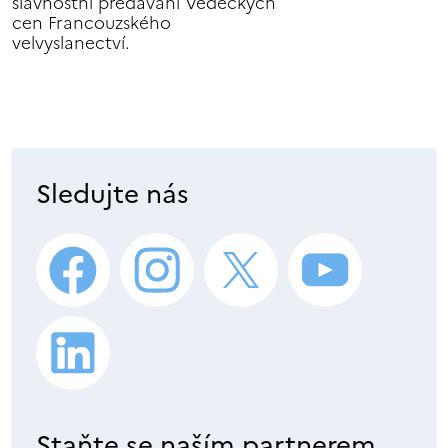
slavnostní předávání Vědeckých
cen Francouzského
velvyslanectví.
Sledujte nás
Staňte se naším partnerem