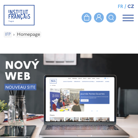
FR
/
CZ
IFP
›
Homepage