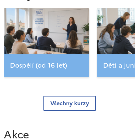
Dospělí (od 16 let)
Děti a junio
Všechny kurzy
Akce