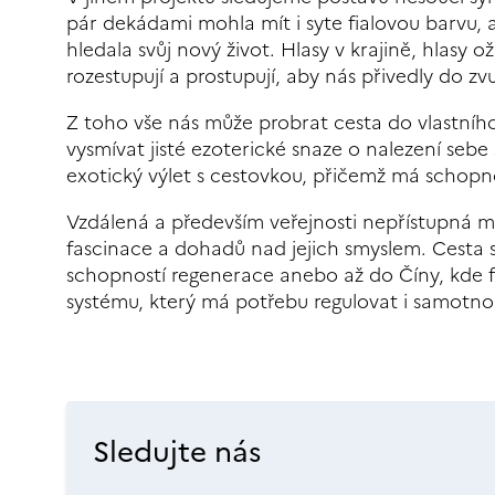
pár dekádami mohla mít i syte fialovou barvu, ab
hledala svůj nový život. Hlasy v krajině, hlasy o
rozestupují a prostupují, aby nás přivedly do 
Z toho vše nás může probrat cesta do vlastního
vysmívat jisté ezoterické snaze o nalezení se
exotický výlet s cestovkou, přičemž má schopno
Vzdálená a především veřejnosti nepřístupná m
fascinace a dohadů nad jejich smyslem. Cesta se 
schopností regenerace anebo až do Číny, kde f
systému, který má potřebu regulovat i samotno
Sledujte nás