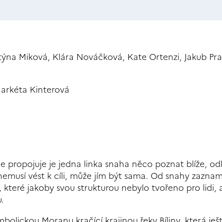
stýna Miková, Klára Nováčková, Kate Ortenzi, Jakub Pra
arkéta Kinterová
le propojuje je jedna linka snaha něco poznat blíže, od
ta nemusí vést k cíli, může jím být sama. Od snahy zazna
které jakoby svou strukturou nebylo tvořeno pro lidi, 
.
olickou Moranu kračící krajinou řeky Bíliny, která ješ