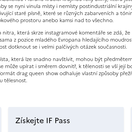
y se nyni vinula místy i nemísty postindustriální krajin
živující staré písně, které se různých zabarveních a tón
zvukového prostoru anebo kamsi nad to všechno.
 nitra, která skrze instagramové komentáře se zdá, že
be sama z pozice mladého Evropana hledajícího moudros
st dotknout se i velmi palčivých otázek současnosti.
ísta, která lze snadno navštívit, mohou být předměte
může upírat i směrem dovnitř, k tělenosti se vší její bo
ormát drag queen show odhaluje vlastní způsoby přeží
u tělesnost.
Získejte IF Pass