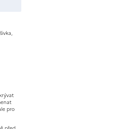
šivka,
krývat
menat
ale pro
tě před