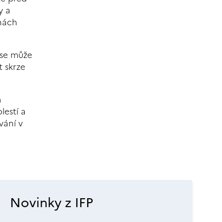
y a
inách
 se může
t skrze
m
lestí a
vání v
Novinky z IFP