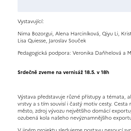
Vystavující:
Nima Bozorgui, Alena Harciníková, Qiyu Li, Kri
Lisa Quiesse, Jaroslav Souček
Pedagogická podpora: Veronika Daňhelová a M
Srdečně zveme na vernisáž 18.5. v 18h
Výstava představuje různé přístupy a témata, a
vrstvy a s tím souvisí i častý motiv cesty. Ces
město, zdroj vývozu největšího domácí exportu, 
ozubená kola našeho nevýznamnějšího exportu
V jiném projektu sledujeme postavu nesoucí symb