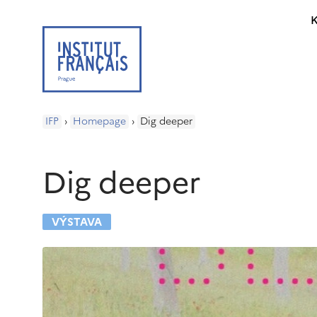
K
IFP
›
Homepage
›
Dig deeper
Dig deeper
VÝSTAVA