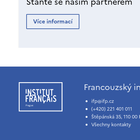
Staňte se naším partnerem
Více informací
Francouzský in
ifp@ifp.cz
(+420) 221 401 011
Štěpánská 35, 110 00 
Všechny kontakty