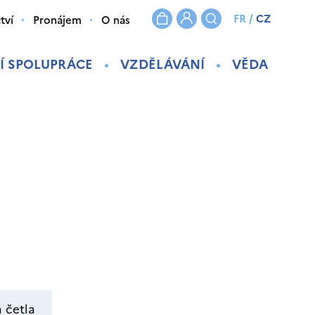
FR
/
CZ
tví
Pronájem
O nás
Í SPOLUPRÁCE
VZDĚLÁVÁNÍ
VĚDA
 četla