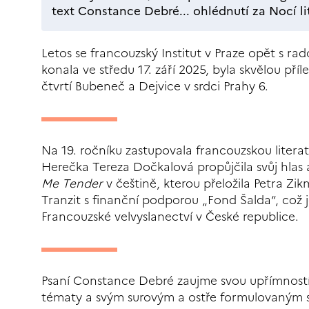
text Constance Debré... ohlédnutí za Nocí li
Letos se francouzský Institut v Praze opět s rado
konala ve středu 17. září 2025, byla skvělou pří
čtvrtí Bubeneč a Dejvice v srdci Prahy 6.
Na 19. ročníku zastupovala francouzskou liter
Herečka Tereza Dočkalová propůjčila svůj hlas 
Me Tender
v češtině, kterou přeložila Petra Z
Tranzit s finanční podporou „Fond Šalda“, což 
Francouzské velvyslanectví v České republice.
Psaní Constance Debré zaujme svou upřímností a s
tématy a svým surovým a ostře formulovaným st