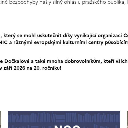
eštině bezpochyby našly silný ohlas u pražského publika, 
, který se mohl uskutečnit díky vynikající organizaci 
NIC a různými evropskými kulturními centry působícím
ze Dočkalové a také mnoha dobrovolníkům, kteří všich
v září 2026 na 20. ročníku!