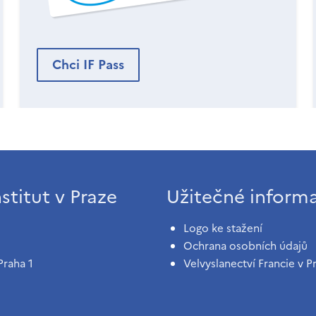
Chci IF Pass
stitut v Praze
Užitečné inform
Logo ke stažení
Ochrana osobních údajů
Praha 1
Velvyslanectví Francie v P