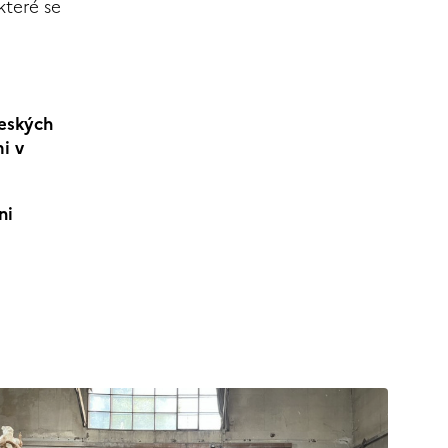
které se
Českých
i v
ni