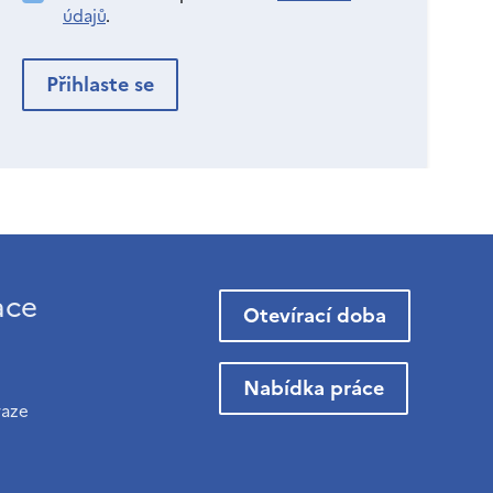
údajů
.
ace
Otevírací doba
Nabídka práce
raze