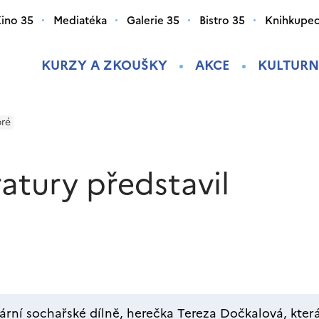
ino 35
Mediatéka
Galerie 35
Bistro 35
Knihkupec
KURZY A ZKOUŠKY
AKCE
KULTURN
bré
ratury představil
ární sochařské dílně, herečka Tereza Dočkalová, která