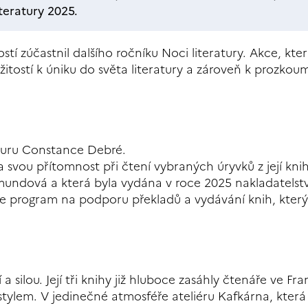
teratury 2025.
stí zúčastnil dalšího ročníku Noci literatury. Akce, kter
ležitostí k úniku do světa literatury a zároveň k prozkou
aturu Constance Debré.
a svou přítomnost při čtení vybraných úryvků z její kni
ikmundová a která byla vydána v roce 2025 nakladatelst
je program na podporu překladů a vydávání knih, který 
ilou. Její tři knihy již hluboce zasáhly čtenáře ve Fra
ylem. V jedinečné atmosféře ateliéru Kafkárna, která 