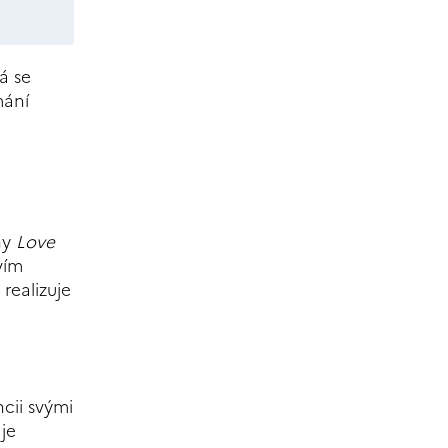
á se
mání
hy
Love
vím
realizuje
ncii svými
je