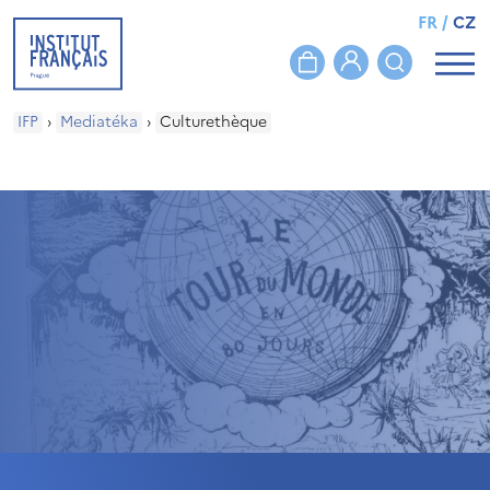
FR
/
CZ
IFP
›
Mediatéka
›
Culturethèque