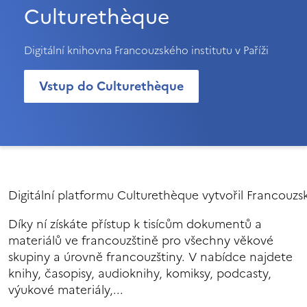
Culturethèque
Digitální knihovna Francouzského institutu v Paříži
Vstup do Culturethèque
Digitální platformu Culturethèque vytvořil Francouzský
Díky ní získáte přístup k tisícům dokumentů a
materiálů ve francouzštině pro všechny věkové
skupiny a úrovně francouzštiny. V nabídce najdete
knihy, časopisy, audioknihy, komiksy, podcasty,
výukové materiály,...