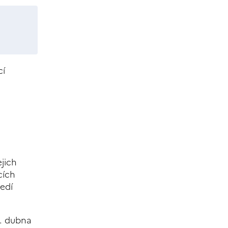
cí
ejich
cích
ředí
.
5. dubna