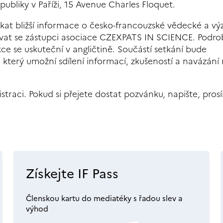
ubliky v Paříži, 15 Avenue Charles Floquet.
kat bližší informace o česko-francouzské vědecké a v
utovat se zástupci asociace CZEXPATS IN SCIENCE. Podr
e se uskuteční v angličtině. Součástí setkání bude
který umožní sdílení informací, zkušeností a navázání
traci. Pokud si přejete dostat pozvánku, napište, pros
Získejte IF Pass
Členskou kartu do mediatéky s řadou slev a
výhod