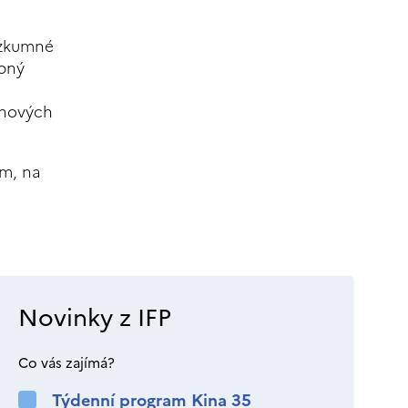
ýzkumné
obný
 nových
ím, na
Novinky z IFP
Co vás zajímá?
Týdenní program Kina 35