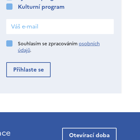
Kulturní program
Souhlasím se zpracováním
osobních
údajů
.
ace
Otevírací doba