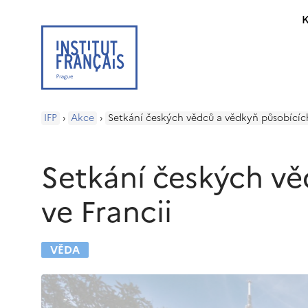
K
IFP
›
Akce
›
Setkání českých vědců a vědkyň působících
Setkání českých vě
ve Francii
VĚDA