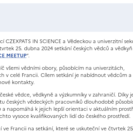
ciací CZEXPATS IN SCIENCE a Vědeckou a univerzitní sek
čtvrtek 25. dubna 2024 setkání českých vědců a vědkyň
CE MEETUP
“.
č všemi vědními obory, působícím na univerzitách,
v celé Francii. Cílem setkání je nabídnout vědcům a
 nové kontakty.
 české vědce, vědkyně a výzkumníky v zahraničí. Díky j
itu českých vědeckých pracovníků dlouhodobě působí
ku a napomáhá k jejich lepší orientaci v aktuálním prost
chto vysoce kvalifikovaných lidí do českého prostředí
e Francii na setkání, které se uskuteční ve čtvrtek 2