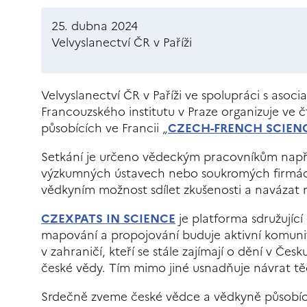
25. dubna 2024
Velvyslanectví ČR v Paříži
Velvyslanectví ČR v Paříži ve spolupráci s aso
Francouzského institutu v Praze organizuje ve 
působících ve Francii „
CZECH-FRENCH SCIEN
Setkání je určeno vědeckým pracovníkům napří
výzkumných ústavech nebo soukromých firmách 
vědkyním možnost sdílet zkušenosti a navázat
CZEXPATS IN SCIENCE
je platforma sdružující
mapování a propojování buduje aktivní komun
v zahraničí, kteří se stále zajímají o dění v Čes
české vědy. Tím mimo jiné usnadňuje návrat tě
Srdečně zveme české vědce a vědkyně působící v