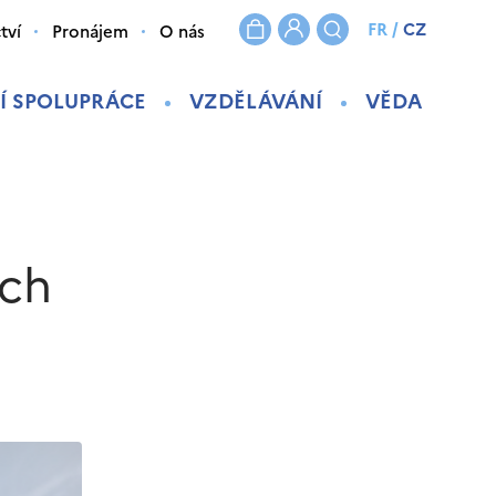
FR
/
CZ
tví
Pronájem
O nás
Í SPOLUPRÁCE
VZDĚLÁVÁNÍ
VĚDA
ích