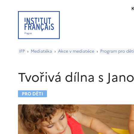
K
IFP
›
Mediatéka
›
Akce v mediatéce
›
Program pro dět
Tvořivá dílna s Jan
PRO DĚTI