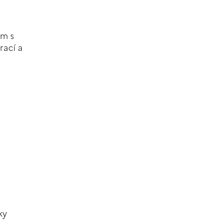
ám s
rací a
.
ky