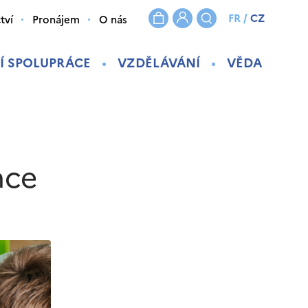
FR
/
CZ
tví
Pronájem
O nás
Í SPOLUPRÁCE
VZDĚLÁVÁNÍ
VĚDA
nce