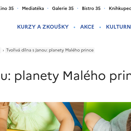
ino 35
Mediatéka
Galerie 35
Bistro 35
Knihkupec
KURZY A ZKOUŠKY
AKCE
KULTURN
i
›
Tvořivá dílna s Janou: planety Malého prince
ou: planety Malého pri