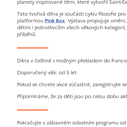
planety inspirované těmi, které vytvořil Saint-E
Tato tvořivá dílna je součástí cyklu filozofie pr
platformou
Pink Box
. Výstava propojuje umění, 
dětmi i jednotlivcům všech věkových kategorií, k
příběhů.
Dílna v češtině s možným překladem do francou
Doporučený věk: od 5 let.
Pokud se chcete akce zúčastnit, zaregistrujte s
Připomínáme, že za děti jsou po celou dobu ak
Pokračujte v zábavném sobotním programu od 