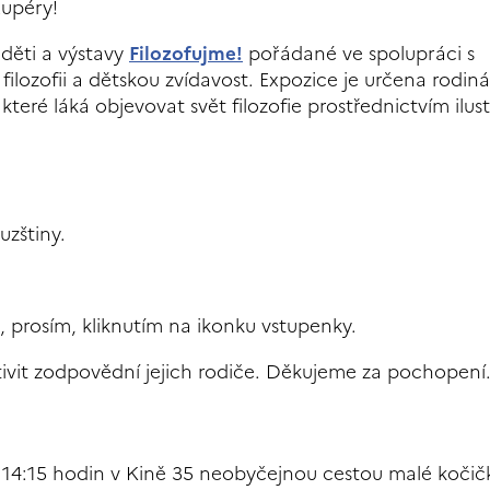
xupéry!
o děti a výstavy
Filozofujme!
pořádané ve spolupráci s
filozofii a dětskou zvídavost. Expozice je určena rodin
teré láká objevovat svět filozofie prostřednictvím ilust
zštiny.
e, prosím, kliknutím na ikonku vstupenky.
tivit zodpovědní jejich rodiče. Děkujeme za pochopení
14:15 hodin v Kině 35 neobyčejnou cestou malé kočič